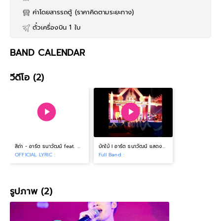
ค่าโดยสารรถตู้ (ราคาคิดตามระยะทาง)
ตั๋วเครื่องบิน 1 ใบ
BAND CALENDAR
วีดีโอ (2)
สิถ่า - อาร์ต ธนาวัฒน์ feat. พร จันทพร พอดีม่วน
บักใบ้ l อาร์ต ธนาวัฒน์ แสดงสด ณ งานทุ่งศรีเมืองอุดรธานี
OFFICIAL LYRIC :
Full Band :
รูปภาพ (2)