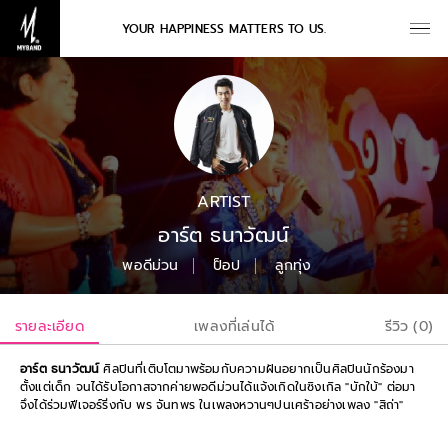
YOUR HAPPINESS MATTERS TO US.
ARTIST
อาร์ต ธนาวัฒน์
พอดีม่วน
ป็อป
ลูกทุ่ง
รายละเอียด
เพลงที่เล่นได้
รีวิว (0)
อาร์ต ธนาวัฒน์
ศิลปินที่เติบโตมาพร้อมกับความฝันอยากเป็นศิลปินนักร้องมา
ตั้งแต่เด็ก จนได้รับโอกาสจากค่ายพอดีม่วนได้แจ้งเกิดในซิงเกิล "บักใบ้" ต่อมา
จึงได้ร่วมฟีเจอร์ริ่งกับ พร จันทพร ในเพลงหวานๆปนเศร้าอย่างเพลง "สิถ่า"