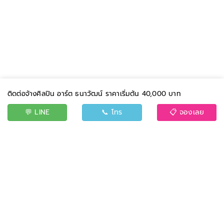
ติดต่อจ้างศิลปิน อาร์ต ธนาวัฒน์ ราคาเริ่มต้น 40,000 บาท
💬 LINE
📞 โทร
📋 จองเลย
BAND
EVENT
CONTACT US