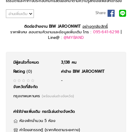
ธรรมดาและท่าทางประกอบที่มักแสดงออกมาตามความรู้สึกของเพลงที่เขาร้อง
ทำให้ผู้ชมเข้าถึงอารมณ์เพลงตามไปกับเข้าด้วย จากฝีมือที่ได้ประจักษ์ให้คนทั้ง
ประเทศได้เห็น จึงสามารถวางใจได้ว่างานไหนมีเขา งานนั้นไม่เหงาแน่นอน
Share
อ่านเพิ่มเติม
ติดต่อจ้างงาน BIW JAROONWIT
อย่างถูกลิขสิทธิ์
ราคาพิเศษ สอบถามคิวงานและข้อมูลเพิ่มเติม โทร :
095-641-6298
|
Line@ :
@MYBAND
มีผู้สนใจทั้งหมด
3,138 คน
Rating
(0)
ค่าจ้าง BIW JAROONWIT
-
จังหวัดที่สังกัด
กรุงเทพมหานคร
(พร้อมเล่นต่างจังหวัด)
ค่าใช้จ่ายเพิ่มเติม กรณีเล่นต่างจังหวัด
ห้องพักจำนวน 5 ห้อง
ค่าโดยสารรถตู้ (ราคาคิดตามระยะทาง)