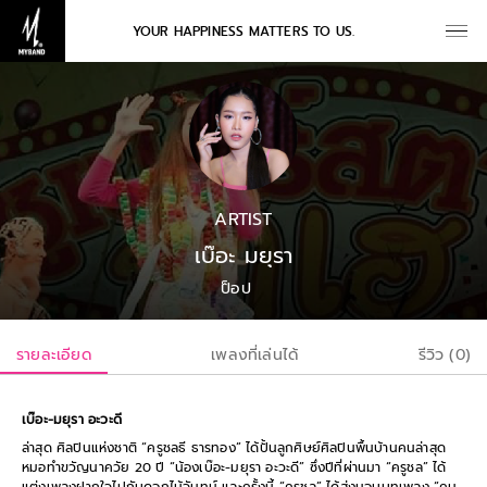
YOUR HAPPINESS MATTERS TO US.
ARTIST
เบ๊อะ มยุรา
ป็อป
รายละเอียด
เพลงที่เล่นได้
รีวิว (0)
เบ๊อะ-มยุรา อะวะดี
ล่าสุด ศิลปินแห่งชาติ “ครูชลธี ธารทอง” ได้ปั้นลูกศิษย์ศิลปินพื้นบ้านคนล่าสุด
หมอทำขวัญนาควัย 20 ปี “น้องเบ๊อะ-มยุรา อะวะดี” ซึ่งปีที่ผ่านมา “ครูชล” ได้