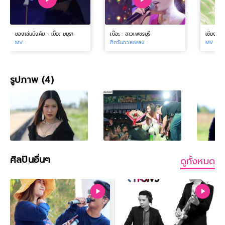
ของเล่นบังคับ - เบ๊อะ มยุรา
เบ๊อะ : สาวเพชรบุรี
เซียงไว้เ
MV :
ศึกวันดวลเพลง :
MV :
รูปภาพ (4)
ศิลปินอื่นๆ
ดูทั้งหมด