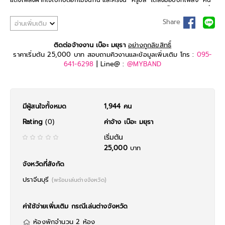
แต่งเพลงฝากใจไปกับดอกไม้จันทน์ และครั้งนี้ “ครูชล” ได้ส่งมอบบทเพลง “คน
มีความหลัง” ในนามค่ายเพลง “หมากพลูเรคคอร์ด” ให้ “น้องเบ๊อะ” ถ่ายทอดเพื่อ
ให้แฟนเพลงหายคิดถึงสุดๆ กับท่อนฮุกโดนใจเจ็บจี๊ด “คนมีความหลัง ผิดหวัง
Share
อ่านเพิ่มเติม
เพราะความรักไม่มั่นคง เมื่อคนรักไม่ซื่อตรง จบลงด้วยคำบอกลา”
เรียบเรียงโดย “อาจารย์หมู-กิตติศักดิ์ สายน้ำทิพย์” ซึ่ง “น้องเบ๊อะ” เผยว่า
ติดต่อจ้างงาน เบ๊อะ มยุรา
อย่างถูกลิขสิทธิ์
“ขอกราบขอบพระคุณครูชลธี และ อ.หมู มากๆนะคะที่เมตตา ขอฝากเพลงนี้ไว้ให้
ราคาเริ่มต้น 25,000 บาท สอบถามคิวงานและข้อมูลเพิ่มเติม โทร :
095-
กับแฟนๆได้ติดตาม ซึ่งเพลงนี้ก็เป็นเพลงเกี่ยวกับคนที่ผิดหวังกับความรัก
641-6298
| Line@ :
@MYBAND
เพราะคำว่าสัญญาที่เคยให้กันไว้ โดยเรารักษามันได้แต่เขาไม่รักษาสัญญาที่เคยให้
ไว้กับเรา เบ๊อะเชื่อว่าคนที่เคยหรือกำลังอยู่ในอารมณ์นี้ จะเข้าใจความเจ็บปวดนี้ดี
ค่ะ
มีผู้สนใจทั้งหมด
1,944 คน
Rating
(0)
ค่าจ้าง เบ๊อะ มยุรา
เริ่มต้น
25,000
บาท
จังหวัดที่สังกัด
ปราจีนบุรี
(พร้อมเล่นต่างจังหวัด)
ค่าใช้จ่ายเพิ่มเติม กรณีเล่นต่างจังหวัด
ห้องพักจำนวน 2 ห้อง