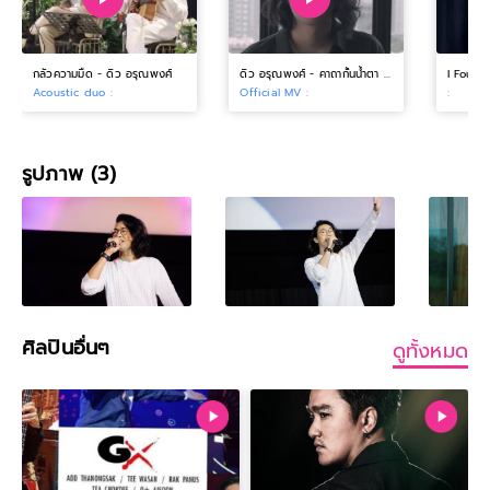
กลัวความมืด - ดิว อรุณพงศ์
ดิว อรุณพงศ์ - คาถากั้นน้ำตา 【OFFICIAL MV】
Acoustic duo :
Official MV :
:
รูปภาพ (3)
ศิลปินอื่นๆ
ดูทั้งหมด