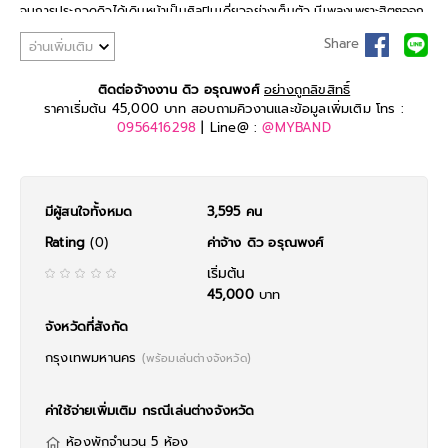
จบการประกวดดิวได้เดินหน้าเป็นศิลปินเดี่ยวอย่างเต็มตัว มีเพลงเพราะฮิตๆออก
มาให้ฟัง เช่น กลัวความมืด, แลกทั้งใจแค่ได้รักเธอ, ยิ่งมืดยิ่งเห็นดาว นอกจาก
Share
อ่านเพิ่มเติม
นั้นยังได้ร้องเพลงประกอบละครอีกหลายเรื่องด้วย เช่น ที่รักหรือที่พัก (เพลง
ประกอบละคร ลิขิตฟ้าชะตาดิน), น่ารัก (เพลงประกอบละคร น่ารัก), ก่อนจะรักไป
กว่านี้ (เพลงประกอบละคร เล่ห์รตี) เป็นต้น
ติดต่อจ้างงาน ดิว อรุณพงศ์
อย่างถูกลิขสิทธิ์
ราคาเริ่มต้น 45,000 บาท สอบถามคิวงานและข้อมูลเพิ่มเติม โทร :
0956416298
| Line@ :
@MYBAND
มีผู้สนใจทั้งหมด
3,595 คน
Rating
(0)
ค่าจ้าง ดิว อรุณพงศ์
เริ่มต้น
45,000
บาท
จังหวัดที่สังกัด
กรุงเทพมหานคร
(พร้อมเล่นต่างจังหวัด)
ค่าใช้จ่ายเพิ่มเติม กรณีเล่นต่างจังหวัด
ห้องพักจำนวน 5 ห้อง