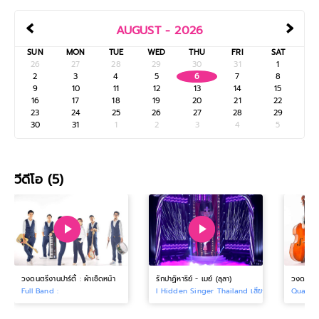
‹
›
AUGUST - 2026
SUN
MON
TUE
WED
THU
FRI
SAT
26
27
28
29
30
31
1
2
3
4
5
6
7
8
9
10
11
12
13
14
15
16
17
18
19
20
21
22
23
24
25
26
27
28
29
30
31
1
2
3
4
5
วีดีโอ (5)
วงดนตรีงานปาร์ตี้ : ผ้าเช็ดหน้า
รักปาฏิหาริย์ - เมย์ (ลุลา)
Full Band :
l Hidden Singer Thailand เสียงลับจับไมค์ :
Quartet