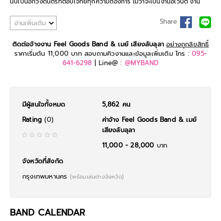
นับเป็นอีกวงดนตรีที่ตอบโจทย์ทุกความต้องการ ไม่ว่าจะเป็นงานอีเวนต์ งาน
แต่งงาน หรือปาร์ตี้สังสรรค์ ก็สามารถมอบความสุขและความสนุกได้ในเพลงสไตล์
Pop-Rock ด้วยเครื่องดนตรีที่หลากหลาย ทั้ง กีต้าร์, คีย์บอร์ด, เบส,ดับเบิ้ล
Share
อ่านเพิ่มเติม
เบส, กลอง/กลองไฟฟ้า เป็นต้น
"Feel Goods Band & เมย์ เสียงลับลุลา"
พร้อมมอบความสุข สนุก ครบทุก
ติดต่อจ้างงาน Feel Goods Band & เมย์ เสียงลับลุลา
อย่างถูกลิขสิทธิ์
ฟีลลิ่งแล้ววันนี้
ราคาเริ่มต้น 11,000 บาท สอบถามคิวงานและข้อมูลเพิ่มเติม โทร :
095-
641-6298
| Line@ :
@MYBAND
มีผู้สนใจทั้งหมด
5,862 คน
Rating
(0)
ค่าจ้าง Feel Goods Band & เมย์
เสียงลับลุลา
11,000 - 28,000
บาท
จังหวัดที่สังกัด
กรุงเทพมหานคร
(พร้อมเล่นต่างจังหวัด)
BAND CALENDAR