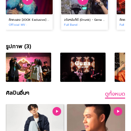
คึกคะนอง [JOOX Exclusive] - GENA DESOUZA x YOUNGOHM「Official MV」
จริงๆมันก็ดี (Drunk) - Gena Desouza [ LIVE @นั่งเล่น4 ]
Official MV :
Full Band :
Full Ban
รูปภาพ (3)
ศิลปินอื่นๆ
ดูทั้งหมด