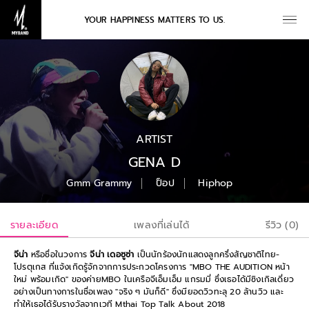
YOUR HAPPINESS MATTERS TO US.
ARTIST
GENA D
Gmm Grammy
ป็อป
Hiphop
รายละเอียด
เพลงที่เล่นได้
รีวิว (0)
จีน่า
หรือชื่อในวงการ
จีน่า เดอซูซ่า
เป็นนักร้องนักแสดงลูกครึ่งสัญชาติไทย-
โปรตุเกส ที่แจ้งเกิดรู้จักจากการประกวดโครงการ "MBO THE AUDITION หน้า
ใหม่ พร้อมเกิด" ของค่ายMBO ในเครือจีเอ็มเอ็ม แกรมมี่ ซึ่งเธอได้มีซิงเกิลเดี่ยว
อย่างเป็นทางการในชื่อเพลง "จริง ๆ มันก็ดี" ซึ่งมียอดวิวทะลุ 20 ล้านวิว และ
ทำให้เธอได้รับรางวัลจากเวที Mthai Top Talk About 2018