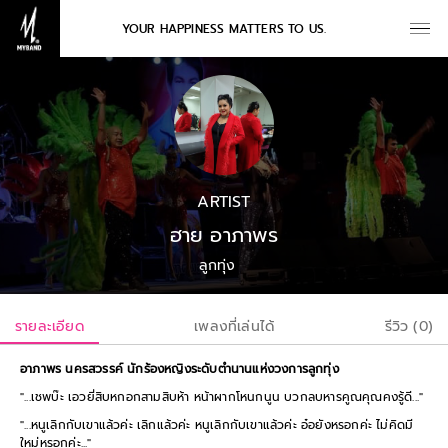
YOUR HAPPINESS MATTERS TO US.
ARTIST
ฮาย อาภาพร
ลูกทุ่ง
รายละเอียด
เพลงที่เล่นได้
รีวิว (0)
อาภาพร นครสวรรค์ นักร้องหญิงระดับตำนานแห่งวงการลูกทุ่ง
"...เชพบ๊ะ เอวยี่สิบหกอกสามสิบห้า หน้าผากโหนกนูน บวกลบหารคูณคุณคงรู้ดี..."
"...หนูเลิกกับเขาแล้วค่ะ เลิกแล้วค่ะ หนูเลิกกับเขาแล้วค่ะ อ๋อยังหรอกค่ะ ไม่คิดมี
ใหม่หรอกค่ะ..."