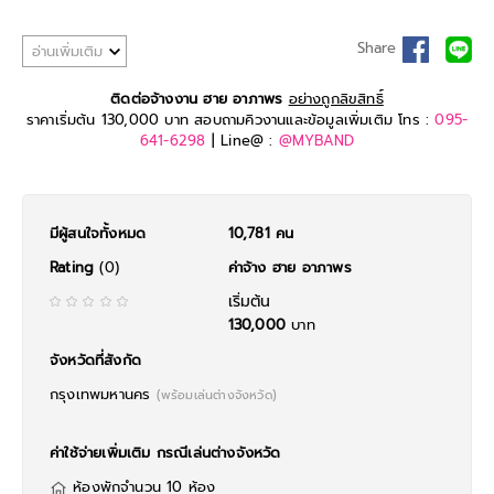
เพลงที่ยกตัวอย่างมาข้างต้น 2 เพลงคงไม่มีใครไม่รู้จัก เพลงที่ขับร้องโดย ฮาย
– อาภาพร นครสวรรค์ นักร้องลูกทุ่งสาวที่อยู่คู่วงการมาอย่างยาวนาน เดิมที
Share
อ่านเพิ่มเติม
อาภาพร นครสวรรค์ มีชื่อจริงว่า จันทร์เพ็ญ คงประกอบ มีชื่อเล่นว่า ฮาย เป็น
ชาวจังหวัดนครสวรรค์ เดิมทีนั้นที่บ้านของเธอมีฐานะยากจน แต่เธอมีความฝัน
ติดต่อจ้างงาน ฮาย อาภาพร
อย่างถูกลิขสิทธิ์
อยากเป็นนักร้องโดยมีพุ่มพวง ดวงจันทร์เป็นไอดอล หลังจากอายุ 18 ปี เธอได้
ราคาเริ่มต้น 130,000 บาท สอบถามคิวงานและข้อมูลเพิ่มเติม โทร :
095-
ขอพ่อแม่เข้ามาสมัครเป็นนักร้อง แต่ได้เริ่มต้นจากการเป็นหางเครื่องในวงของ
641-6298
| Line@ :
@MYBAND
พุ่มพวงก่อน จนกระทั่ง สรรเสริญ รุ่งเสรีชัย เจ้าของบริษัทบ๊อกซิ่งซาวด์ เห็นแวว
และให้เธอบันทึกเสียงโดยใช้ชื่อ น้องนิด ศิษย์บุญโทน และร้องเพลงแปลงแนว
ตลกโปกฮา ชุด "บังมิดเลย"
ต่อมาในพ.ศ. 2534 เธอเปลี่ยนมาใช้ชื่อ อาภาพร นครสวรรค์ กับงานเพลงชุด
มีผู้สนใจทั้งหมด
10,781 คน
"น้ำตาหล่นปนน้ำเหล้า" และได้เป็นนักร้องเดินสายไปกับนักร้องคนอื่น ๆ เช่น ยิ่ง
ยง ยอดบัวงาม, เอกชัย ศรีวิชัย ฯลฯ นานถึง 9 ปี แต่ก็ยังไม่ดังสมใจทำให้เธอ
Rating
(0)
ค่าจ้าง ฮาย อาภาพร
เคยคิดที่จะละทิ้งความฝันนี้ไป แต่ต่อมาในช่วงปี 25040 เธอได้ออกผลงานชุดที่
9 "เลิกแล้วค่ะ" ซึ่งผลงานชุดนี้ประสบความสำเร็จอย่างมาก จนทำให้มีงานแสดง
เริ่มต้น
ตัวทั้งในเมืองไทย และต่างประเทศมากมาย ทำให้เธอมีชื่อเสียงโด่งดังระดับนัก
130,000
บาท
ร้องยอดนิยมและมีลงงานอื่นๆอีกมากมาย อาทิ พิธีกร นักแสดง รวมไปถึง
กรรมการในรายการเพลงลูกทุ่งต่างๆ
จังหวัดที่สังกัด
กรุงเทพมหานคร
(พร้อมเล่นต่างจังหวัด)
ค่าใช้จ่ายเพิ่มเติม กรณีเล่นต่างจังหวัด
ห้องพักจำนวน 10 ห้อง