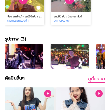
จ๊อบ เสกสันต์ - รถบ่มีน้ำมัน l ชุมทางอินดี้
รถบ่มีน้ำมัน : จ๊อบ เสกสันต์
รายการชุมทางอินดี้ :
OFFICIAL MV :
รูปภาพ (3)
ศิลปินอื่นๆ
ดูทั้งหมด