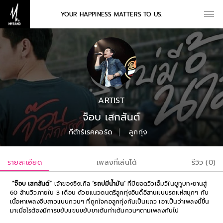
YOUR HAPPINESS MATTERS TO US.
ARTIST
จ๊อบ เสกสันต์
กีต้าร์เรคคอร์ด
ลูกทุ่ง
รายละเอียด
เพลงที่เล่นได้
รีวิว (0)
“จ๊อบ เสกสันต์”
เจ้าของซิงเกิล
‘รถบ่มีน้ำมัน’
ที่มียอดวิวเอ็มวีในยูทูบทะยานสู่
60 ล้านวิวภายใน 3 เดือน ด้วยแนวดนตรีลูกทุ่งอินดี้อีสานแบบรถแห่สนุกๆ กับ
เนื้อหาเพลงจีบสาวแบบกวนๆ ที่ถูกใจคอลูกทุ่งกันเป็นแถว เอาเป็นว่าเพลงนี้ขึ้น
มาเมื่อไรต้องมีการขยับแขนขยับขาเต้นท่าเต้นกวนๆตามเพลงกันไป