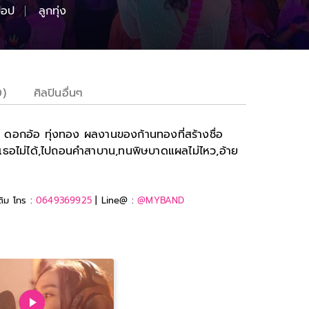
็อป
ลูกทุ่ง
0)
ศิลปินอื่นๆ
อง ดอกอ้อ ทุ่งทอง ผลงานของก้านทองที่สร้างชื่อ
ลืมเธอไม่ได้,ไปถอนคำสาบาน,ทนพิษบาดแผลไม่ไหว,อ้าย
ติม โทร :
0649369925
| Line@ :
@MYBAND