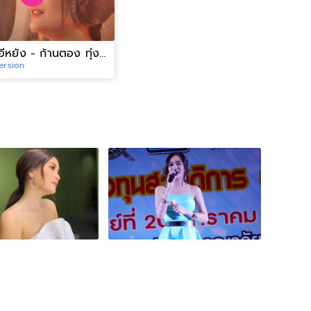
สิให้เว้าอีหยัง - ก้านตอง ทุ่งเงิน【Cover Version】
ersion