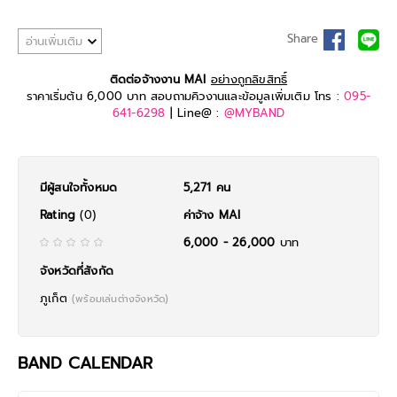
ใหม่ - ร้องนำ
ปอ - มือกีต้า (ถ้าเป็นงานดูโอ้จะเป็นเราสองคนค่ะ)
Share
อ่านเพิ่มเติม
ส่วนวงจะมีหลากหลายแบบ ทั้งเป็นวงหวานๆกับคีย์บอร์ด หรือเป็นวงมันๆแบบป๊
อบร้อคก็ได้ เรียกได้ว่าจะงานไหน ๆ
MAI
ก็พร้อมลุย!!
ติดต่อจ้างงาน MAI
อย่างถูกลิขสิทธิ์
ราคาเริ่มต้น 6,000 บาท สอบถามคิวงานและข้อมูลเพิ่มเติม โทร :
095-
641-6298
| Line@ :
@MYBAND
มีผู้สนใจทั้งหมด
5,271 คน
Rating
(0)
ค่าจ้าง MAI
6,000 - 26,000
บาท
จังหวัดที่สังกัด
ภูเก็ต
(พร้อมเล่นต่างจังหวัด)
BAND CALENDAR