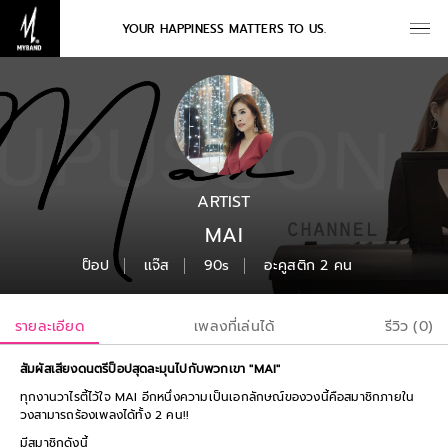
YOUR HAPPINESS MATTERS TO US.
ARTIST
MAI
ป็อป
เเจ๊ส
90s
อะคูสติก 2 คน
รายละเอียด
เพลงที่เล่นได้
รีวิว (0)
สัมผัสเสียงดนตรีป็อปสุดละมุนไปกับพวกเขา "MAI"
ทุกงานวาไรตี้ไว้ใจ MAI อีกหนึ่งความเป็นเอกลักษณ์ของวงนี้คือสมาชิกภายใน
วงสามารถร้องเพลงได้ทั้ง 2 คน!!
มีสมาชิกดังนี้