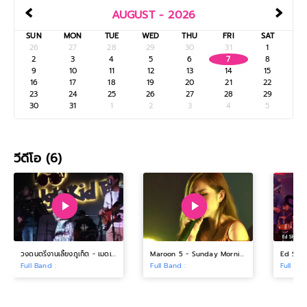
‹
›
AUGUST - 2026
SUN
MON
TUE
WED
THU
FRI
SAT
26
27
28
29
30
31
1
2
3
4
5
6
7
8
9
10
11
12
13
14
15
16
17
18
19
20
21
22
23
24
25
26
27
28
29
30
31
1
2
3
4
5
วีดีโอ (6)
วงดนตรีงานเลี้ยงภูเก็ต - เมดเล่ย์เพลง
Maroon 5 - Sunday Morning 6
Ed Shee
Full Band :
Full Band :
Full Ban