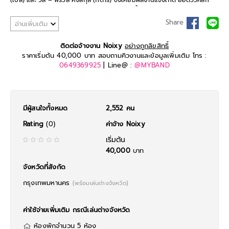
(เบส) และ วัส – พีรวัส คงสกุล (กีตาร์) ซึ่งเคยมีผลงานแจ้งเกิด ยอดวิวหลัก
ล้าน อย่างเพลง ‘เสียการทรงตัว’ มาแล้ว แต่วันนี้พวกเขาได้เข้ามาอยู่บ้านหลัง
ใหม่ พร้อมผลงานซิงเกิลแรก “ทุเรียน” เพลงป๊อบร็อกเนื้อหาโดนใจที่ถูกเรียบ
Share
อ่านเพิ่มเติม
เรียงโดย ศราวุธ แสงบุตร และ ได้ศิลปินรุ่นพี่ร่วมค่าย จิรทีปต์ แซ่โง้ว หรือ ไก่
มือกลอง วง Alzheimer มาช่วยเขียนเนื้อร้องและทำนองให้ ซึ่งเนื้อหาในเพลงนี้
ติดต่อจ้างงาน Noixy
อย่างถูกลิขสิทธิ์
เป็นการเปรียบความรัก ความสัมพันธ์เป็นเหมือนทุเรียน
ราคาเริ่มต้น 40,000 บาท สอบถามคิวงานและข้อมูลเพิ่มเติม โทร :
0649369925
| Line@ :
@MYBAND
มีผู้สนใจทั้งหมด
2,552 คน
Rating
(0)
ค่าจ้าง Noixy
เริ่มต้น
40,000
บาท
จังหวัดที่สังกัด
กรุงเทพมหานคร
(พร้อมเล่นต่างจังหวัด)
ค่าใช้จ่ายเพิ่มเติม กรณีเล่นต่างจังหวัด
ห้องพักจำนวน 5 ห้อง