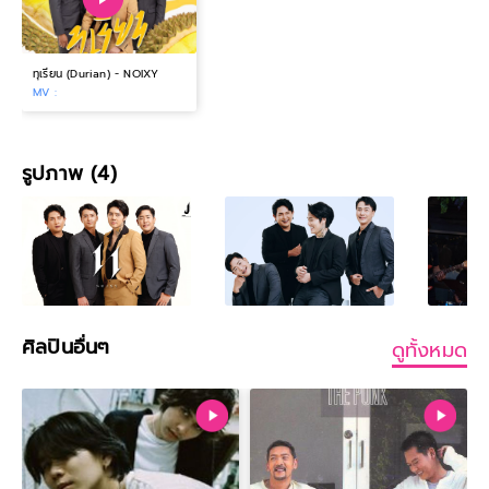
ทุเรียน (Durian) - NOIXY
MV :
รูปภาพ (4)
ศิลปินอื่นๆ
ดูทั้งหมด