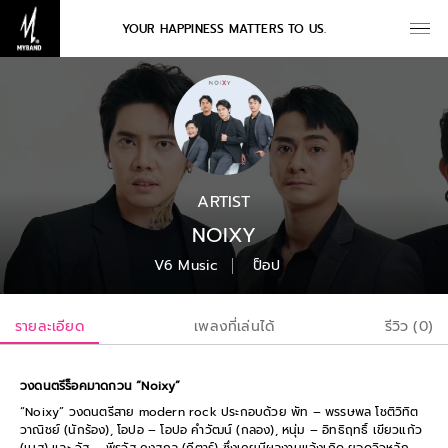
YOUR HAPPINESS MATTERS TO US.
ARTIST
NOIXY
V6 Music
ป็อป
รายละเอียด
เพลงที่เล่นได้
รีวิว (0)
วงดนตรีร็อคมาดกวน “Noixy”
“Noixy” วงดนตรีสาย modern rock ประกอบด้วย พัท – พรรษพล โชติวิทิต
วาณิชย์ (นักร้อง), โอปอ – โอปอ คำวัฒน์ (กลอง), หนุ่ม – อิทธิฤทธิ์ เขียวแก้ว