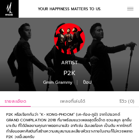
YOUR HAPPINESS MATTERS TO US.
ARTIST
P2K
Gmm Grammy
ป็อป
รายละเอียด
เพลงที่เล่นได้
รีวิว (0)
P2K หรือเรียกกันว่า “K- KONG-PHOOM” (เค-ก้อง-ภูมิ) จากโปรเจกต์
GRAND COMPILATION 2018 ที่มาพร้อมแนวเพลงสุดจี๊ดจ๊าด ชวนสนุก ลุกขึ้น
มาเต้น ที่ได้มีผลงานคุณภาพออกมาแล้ว อาทิเช่น ฉันเลยโอเค เป็นต้น หากใครที่
กำลังมองหาศิลปินที่สร้างความสนุสนานและเสียงหัวเราะภายในงานก็ไม่ควรพลาด
P2K วงนี้เลยครับ