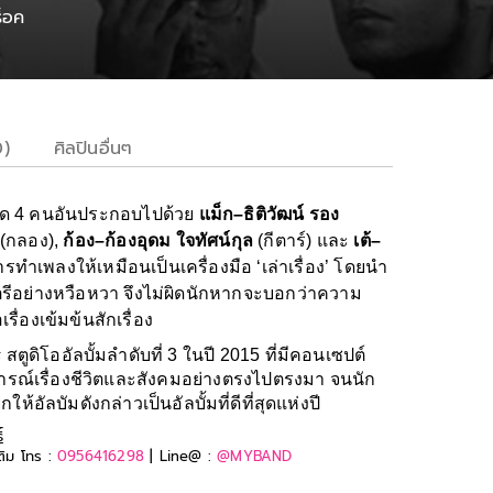
ร็อค
0)
ศิลปินอื่นๆ
ือด 4 คนอันประกอบไปด้วย
แม็ก–ธิติวัฒน์ รอง
(กลอง),
ก้อง–ก้องอุดม ใจทัศน์กุล
(กีตาร์) และ
เต้–
การทำเพลงให้เหมือนเป็นเครื่องมือ ‘เล่าเรื่อง’ โดยนำ
ตรีอย่างหวือหวา จึงไม่ผิดนักหากจะบอกว่าความ
รื่องเข้มข้นสักเรื่อง
s
สตูดิโออัลบั้มลำดับที่ 3 ในปี 2015 ที่มีคอนเซปต์
วิจารณ์เรื่องชีวิตและสังคมอย่างตรงไปตรงมา จนนัก
ัลบัมดังกล่าวเป็นอัลบั้มที่ดีที่สุดแห่งปี
์
ติม โทร :
0956416298
| Line@ :
@MYBAND