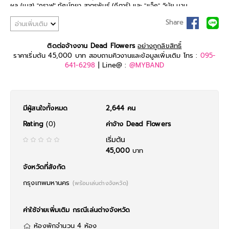
ผล (เบส) "กราฟ" ทัศน์ทยา สาตรพันธุ์ (กีตาร์) และ "แจ็ค" วินัย นาม
วงศ์ (กลอง) เจ้าของผลงานฮิตอย่างเพลง "รุ่งอรุณ"
Share
อ่านเพิ่มเติม
ติดต่อจ้างงาน Dead Flowers
อย่างถูกลิขสิทธิ์
ราคาเริ่มต้น 45,000 บาท สอบถามคิวงานและข้อมูลเพิ่มเติม โทร :
095-
641-6298
| Line@ :
@MYBAND
มีผู้สนใจทั้งหมด
2,644 คน
Rating
(0)
ค่าจ้าง Dead Flowers
เริ่มต้น
45,000
บาท
จังหวัดที่สังกัด
กรุงเทพมหานคร
(พร้อมเล่นต่างจังหวัด)
ค่าใช้จ่ายเพิ่มเติม กรณีเล่นต่างจังหวัด
ห้องพักจำนวน 4 ห้อง