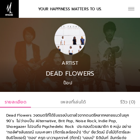
YOUR HAPPINESS MATTERS TO US.
ARTIST
DEAD FLOWERS
ป็อป
รายละเอียด
เพลงที่เล่นได้
รีวิว (0)
Dead Flowers วงดนตรีที่ได้รับแรงบั
นดาลใจจากดนตรีหลากหลายแนวในยุค
90’s ไม่ว่าจะเป็น Alternative, Brit Pop, Noise Rock, Indie Pop,
Shoegazer ไปจนถึง Psychedelic Rock ประกอบด้วยสมาชิก 6 หนุ่ม อย่าง
"กอล์ฟ"ชลันธรณ์ เมนะคงคา (กีตาร์และร้องนำ) "ต้น" ชัยวัฒน์ มิ่งไม้(กีตาร์และ
ซินธิไซเซอร์) "ตอง" ศรุต นาวานุเคราะห์ (กีตาร์) "บอมบ์" ธิตินันท์ จันทร์แต่ง