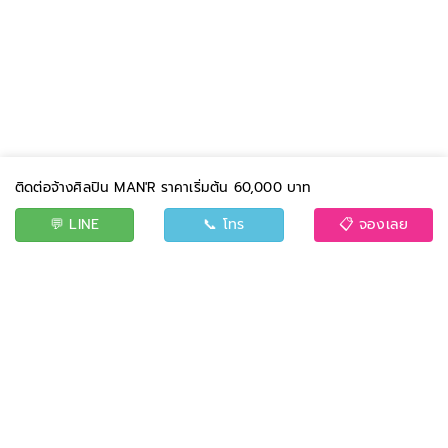
ติดต่อจ้างศิลปิน MAN'R ราคาเริ่มต้น 60,000 บาท
💬 LINE
📞 โทร
📋 จองเลย
BAND
EVENT
CONTACT US