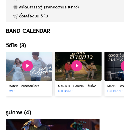
ค่าโดยสารรถตู้ (ราคาคิดตามระยะทาง)
ตั๋วเครื่องบิน 5 ใบ
BAND CALENDAR
วีดีโอ (3)
MAN'R - อยากถามหัวใจ
MAN'R X BEARING - คืนที่ฟ้าสกาว
MAN'R - ดวงตะวั
MV :
Full Band :
Full Band :
รูปภาพ (4)