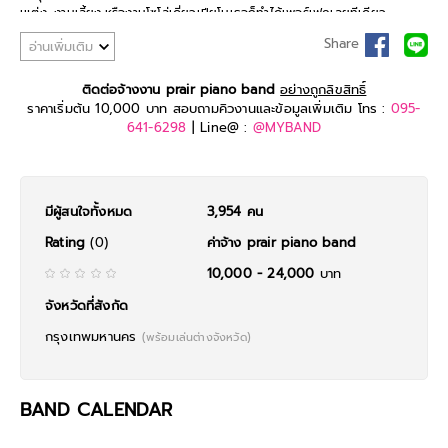
เแต่ง, งานเลี้ยง,หรืองานโซโล่เดี่ยวเปียโนเธอก็ทำได้เพอร์เฟคเลยทีเดียว
แบบนี้ก็หมดห่วงว่างานจะเซ็ง จะกร่อยไปได้เลย!
Share
อ่านเพิ่มเติม
ติดต่อจ้างงาน prair piano band
อย่างถูกลิขสิทธิ์
ราคาเริ่มต้น 10,000 บาท สอบถามคิวงานและข้อมูลเพิ่มเติม โทร :
095-
641-6298
| Line@ :
@MYBAND
มีผู้สนใจทั้งหมด
3,954 คน
Rating
(0)
ค่าจ้าง prair piano band
10,000 - 24,000
บาท
จังหวัดที่สังกัด
กรุงเทพมหานคร
(พร้อมเล่นต่างจังหวัด)
BAND CALENDAR