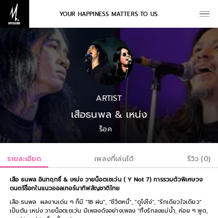
YOUR HAPPINESS MATTERS TO US.
ARTIST
เสือธนพล & เหน่ง
ร็อค
รายละเอียด
เพลงที่เล่นได้
รีวิว (0)
เสือ ธนพล อินทฤทธิ์ & เหน่ง วายน็อตเซเว่น ( Y Not 7) การรวมตัวพิเศษวง
ดนตรีร็อกในแนวออลเทอร์นาทิฟสัญชาติไทย
เสือ ธนพล ผลงานเด่น ๆ ก็มี "18 ฝน", "ชีวิตหนี้", "ดูโง่โง่", "รักเดียวใจเดียว"
เป็นต้น เหน่ง วายน็อตเซเว่น มีเพลงดังอย่างเพลง "ทิ้งรักลงแม่น้ำ, ค่อย ๆ พูด,