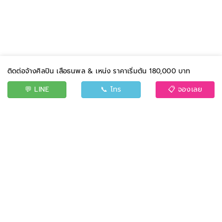
ติดต่อจ้างศิลปิน เสือธนพล & เหน่ง ราคาเริ่มต้น 180,000 บาท
💬 LINE
📞 โทร
📋 จองเลย
BAND
EVENT
CONTACT US
TERMS AND CONDITIONS
PRIVACY POLICY