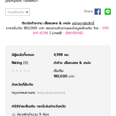
yeah!yeah!, เรื่องขี้หมา"
หากคุณกำลังมองหาความสนุกเเบบร็อคๆให้งานของคุณล่ะก็...เสือ ธนพล &
Share
อ่านเพิ่มเติม
เหน่ง Y not 7 ช่วยคุณได้!
ติดต่อจ้างงาน เสือธนพล & เหน่ง
อย่างถูกลิขสิทธิ์
ราคาเริ่มต้น 180,000 บาท สอบถามคิวงานและข้อมูลเพิ่มเติม โทร :
095-
641-6298
| Line@ :
@MYBAND
มีผู้สนใจทั้งหมด
4,998 คน
Rating
(0)
ค่าจ้าง เสือธนพล & เหน่ง
เริ่มต้น
180,000
บาท
จังหวัดที่สังกัด
กรุงเทพมหานคร
(พร้อมเล่นต่างจังหวัด)
ค่าใช้จ่ายเพิ่มเติม กรณีเล่นต่างจังหวัด
ห้องพักจำนวน 9 ห้อง