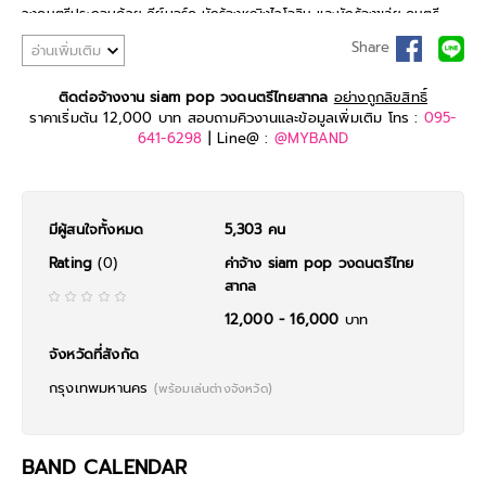
วงดนตรีประกอบด้วย คีย์บอร์ด นักร้องหญิงไวโอลิน และนักร้องขลุ่ย ดนตรี
เครื่องเสียงสามารถ เปลี่ยนเป็นในสไตล์ที่รูปแบบงานต้องการ นักร้องเป่าฟลุต
Share
อ่านเพิ่มเติม
ร้องสากลดี
นักร้องไวโอลินร้องเพลงได้ บวกดนตรีไทยขิมหรือซอด้วง คีย์บอร์ด
สามารถรีเควสได้
ติดต่อจ้างงาน siam pop วงดนตรีไทยสากล
อย่างถูกลิขสิทธิ์
จุดเด่น คือ การแต่งกายจะเป็นชุดไทยร่วมสมัยเสมอ
ราคาเริ่มต้น 12,000 บาท สอบถามคิวงานและข้อมูลเพิ่มเติม โทร :
095-
641-6298
| Line@ :
@MYBAND
มีผู้สนใจทั้งหมด
5,303 คน
Rating
(0)
ค่าจ้าง siam pop วงดนตรีไทย
สากล
12,000 - 16,000
บาท
จังหวัดที่สังกัด
กรุงเทพมหานคร
(พร้อมเล่นต่างจังหวัด)
BAND CALENDAR