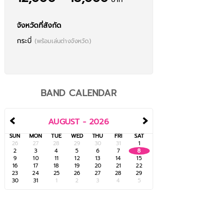
จังหวัดที่สังกัด
กระบี่
(พร้อมเล่นต่างจังหวัด)
BAND CALENDAR
Ain't No Sunshine l Soul Acoustic Duo
Full Band
Full Band
‹
›
AUGUST - 2026
SUN
MON
TUE
WED
THU
FRI
SAT
26
27
28
29
30
31
1
2
3
4
5
6
7
8
9
10
11
12
13
14
15
16
17
18
19
20
21
22
23
24
25
26
27
28
29
30
31
1
2
3
4
5