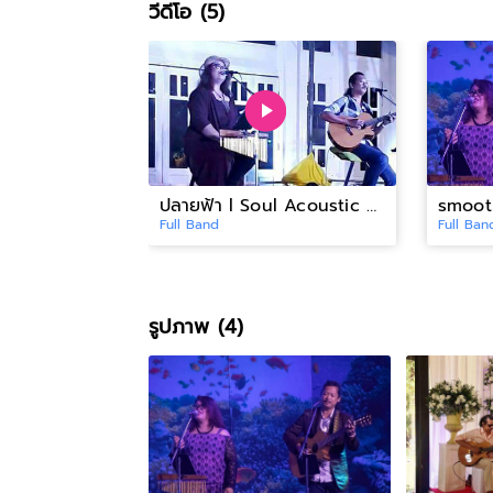
วีดีโอ (5)
ปลายฟ้า l Soul Acoustic Duo
Full Band
Full Ban
รูปภาพ (4)