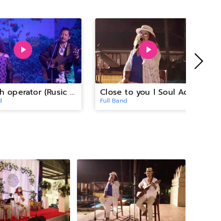
smooth operator (Rusic Soul Cover)
Close to you l Soul Acoustic Duo
d
Full Band