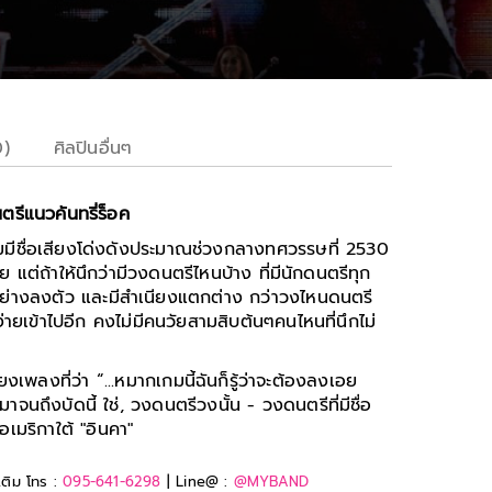
0)
ศิลปินอื่นๆ
รีแนวคันทรี่ร็อค
ริ่มมีชื่อเสียงโด่งดังประมาณช่วงกลางทศวรรษที่ 2530
แต่ถ้าให้นึกว่ามีวงดนตรีไหนบ้าง ที่มีนักดนตรีทุก
่างลงตัว และมีสำเนียงแตกต่าง กว่าวงไหนดนตรี
ยเข้าไปอีก คงไม่มีคนวัยสามสิบต้นๆคนไหนที่นึกไม่
พลงที่ว่า “...หมากเกมนี้ฉันก็รู้ว่าจะต้องลงเอย
าจนถึงบัดนี้ ใช่, วงดนตรีวงนั้น - วงดนตรีที่มีชื่อ
อเมริกาใต้ "อินคา"
เติม โทร :
095-641-6298
| Line@ :
@MYBAND