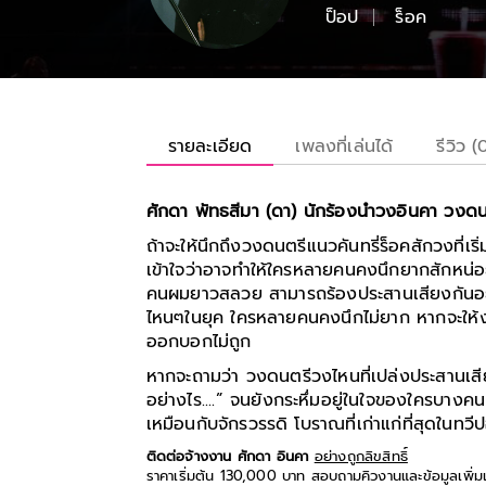
ป็อป
ร็อค
รายละเอียด
เพลงที่เล่นได้
รีวิว (
ศักดา พัทธสีมา (ดา) นักร้องนำวงอินคา วงดนต
ถ้าจะให้นึกถึงวงดนตรีแนวคันทรี่ร็อคสักวงที่เ
เข้าใจว่าอาจทำให้ใครหลายคนคงนึกยากสักหน่อย 
คนผมยาวสลวย สามารถร้องประสานเสียงกันอย
ไหนๆในยุค ใครหลายคนคงนึกไม่ยาก หากจะให้ง่า
ออกบอกไม่ถูก
หากจะถามว่า วงดนตรีวงไหนที่เปล่งประสานเสียงเ
อย่างไร....” จนยังกระหึ่มอยู่ในใจของใครบางคนม
เหมือนกับจักรวรรดิ โบราณที่เก่าแก่ที่สุดในทวีป
ติดต่อจ้างงาน ศักดา อินคา
อย่างถูกลิขสิทธิ์
ราคาเริ่มต้น 130,000 บาท สอบถามคิวงานและข้อมูลเพิ่ม