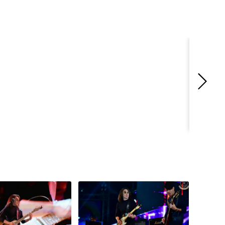
หลบไปให้
Full Band