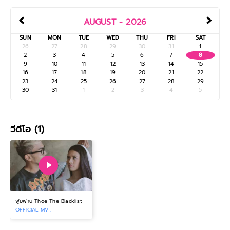
‹
›
AUGUST - 2026
SUN
MON
TUE
WED
THU
FRI
SAT
26
27
28
29
30
31
1
2
3
4
5
6
7
8
9
10
11
12
13
14
15
16
17
18
19
20
21
22
23
24
25
26
27
28
29
30
31
1
2
3
4
5
วีดีโอ (1)
ฟูมฟาย-Thoe The Blacklist
OFFICIAL MV :