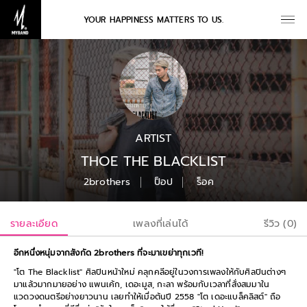
YOUR HAPPINESS MATTERS TO US.
ARTIST
THOE THE BLACKLIST
2brothers
ป็อป
ร็อค
รายละเอียด
เพลงที่เล่นได้
รีวิว (0)
อีกหนึ่งหนุ่มจากสังกัด 2brothers ที่จะมาเขย่าทุกเวที!
"โต The Blacklist" ศิลปินหน้าใหม่ คลุกคลีอยู่ในวงการเพลงให้กับศิลปินต่างๆ
มาแล้วมากมายอย่าง แพนเค้ก, เดอะมูส, กะลา พร้อมกับเวลาที่สั่งสมมาใน
แวดวงดนตรีอย่างยาวนาน เลยทำให้เมื่อต้นปี 2558 "โต เดอะแบล็คลิสต์" ถือ