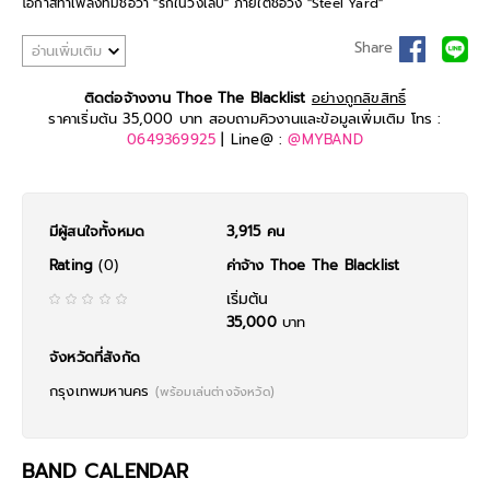
โอกาสทำเพลงที่มีชื่อว่า "รักในวงเล็บ" ภายใต้ชื่อวง "Steel Yard"
ล่าสุดได้ถ่ายทอดเพลงที่มีชื่อว่า "ฟูมฟาย" เป็นซิงเกิ้ลแรกในนาม "โต เดอะแบล็ค
Share
อ่านเพิ่มเติม
ลิส"
พร้อมทั้งประสบการณ์และฝีมือที่ไม่เป็นสองรองใคร ให้ "โต The Blacklist"
ติดต่อจ้างงาน Thoe The Blacklist
อย่างถูกลิขสิทธิ์
เข้าไปสร้างความสนุกให้งานเลี้ยงแสนน่าเบื่อกัน!
ราคาเริ่มต้น 35,000 บาท สอบถามคิวงานและข้อมูลเพิ่มเติม โทร :
0649369925
| Line@ :
@MYBAND
มีผู้สนใจทั้งหมด
3,915 คน
Rating
(0)
ค่าจ้าง Thoe The Blacklist
เริ่มต้น
35,000
บาท
จังหวัดที่สังกัด
กรุงเทพมหานคร
(พร้อมเล่นต่างจังหวัด)
BAND CALENDAR