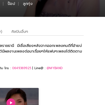
ป็อป
ลูกทุ่ง
0)
ศิลปินอื่นๆ
บลราชธานี มีเชื่อเสียงหลังจากออกเพลงคนดีที่อ้ายบ่
ก และได้มีผลงานเพลงต่อมาเรื่อยๆให้แฟนๆเพลงได้ติดตาม
ติม โทร :
0649369925
| Line@ :
@MYBAND