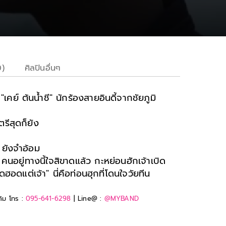
0)
ศิลปินอื่นๆ
คย์ ต้นน้ำชี" นักร้องสายอินดี้จากชัยภูมิ
รีสุดก็ยัง
 ยังจำอ้อม
อยู่ทางนี้ใจสิขาดแล้ว กะหย่อนฮักเจ้าเบิด
อดแต่เจ้า" นี่คือท่อนฮุกที่โดนใจวัยทีน
ติม โทร :
095-641-6298
| Line@ :
@MYBAND