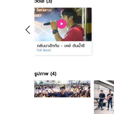
วีดีโอ (3)
กลับมาฮักกัน - เคย์ ต้นน้ำชี
Full Band
รูปภาพ (4)