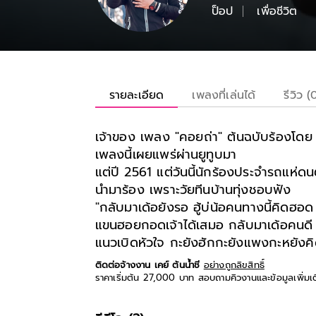
ป็อป
เพื่อชีวิต
รายละเอียด
เพลงที่เล่นได้
รีวิว (
เจ้าของ เพลง "คอยถ่า" ต้นฉบับร้องโดย "เ
เพลงนี้เผยแพร่ผ่านยูทูบมา
แต่ปี 2561 แต่วันนี้นักร้องประจำรถแห่ดนต
นำมาร้อง เพราะวัยทีนบ้านทุ่งชอบฟัง
"กลับมาเด้อยังรอ ฮู้บ่น้อคนทางนี้คิดฮอด
แขนฮอยกอดเจ้าได้เสมอ กลับมาเด้อคนดี คน
แนวเบิดหัวใจ กะยังฮักกะยังแพงกะหยังคิดฮ
ติดต่อจ้างงาน เคย์ ต้นน้ําชี
อย่างถูกลิขสิทธิ์
ราคาเริ่มต้น 27,000 บาท สอบถามคิวงานและข้อมูลเพิ่มเ