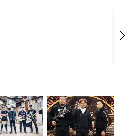
คอยถ่า - 
ไมค์ทองคำ