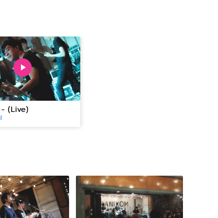
- (Live)
d