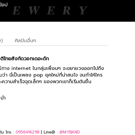
ป็อป
0)
ศิลปินอื่นๆ
าติไทยสังกัดวอทเดอะดัก
ยแพร่ทาง internet ในกลุ่มเพื่อนๆ จะขยายวงออกไปถึง
บว่า นี่เป็นเพลง pop ยุคใหม่ที่น่าสนใจ จนทำให้ใคร
ความสำเร็จจุดเล็กๆ ของพวกเขาก็เริ่มต้นขึ้น
งนำ
ติม โทร :
0956416298
| Line@ :
@MYBAND