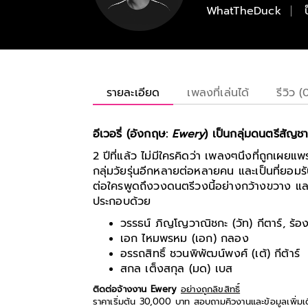
WhatTheDuck
รายละเอียด
เพลงที่เล่นได้
รีวิว (
อีเวอรี่ (อังกฤษ:
Ewery
) เป็นกลุ่มดนตรีสัญช
2 ปีที่แล้ว ไม่มีใครคิดว่า เพลงๆนึงที่ถูกเผ
กลุ่มวัยรุ่นอีกหลายต่อหลายคน และเป็นที่ยอมรั
ต่อใครพูดถึงวงดนตรีวงนี้อย่างกว้างขวาง และ
ประกอบด้วย
วรรธน์ ภิญโญวาณิชกะ (วัท) กีตาร์, ร้อ
เอก ไหมพรหม (เอก) กลอง
อรรถสิทธิ์ ชวนพิพัฒน์พงศ์ (เต้) กีต้าร์
สกล เต็งสกุล (มด) เบส
ติดต่อจ้างงาน Ewery
อย่างถูกลิขสิทธิ์
ราคาเริ่มต้น 30,000 บาท สอบถามคิวงานและข้อมูลเพิ่มเ