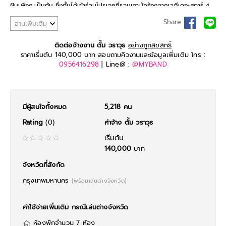
ฝันเฟื่อง เป็นต้น ซึ่งตั้มได้เข้าร่วมโปรเจคที่รวมเอานักร้องจากเวทีเดอะสตาร์ 4
คน ได้แก่ กัน-นภัทร, แก้ม-วิชญาณี, โดม-จารุวัฒน์และตั้ม-วราวุธ ภายใต้ชื่อ “4
Share
อ่านเพิ่มเติม
โพดำ” ซึ่งเป็นไพ่ที่ดอกใหญ่ที่สุดในสำรับ เพราะแต่ละคนเป็นแชมป์จากเวทีเดอะส
ตาร์ในแต่ละปี อีกทั้งมีความสามารถด้านการร้องเพลงและการเอนเตอร์เทนท์ เป็น
โปรเจคที่ลงตัวมากๆ
ติดต่อจ้างงาน ตั้ม วราวุธ
อย่างถูกลิขสิทธิ์
ราคาเริ่มต้น 140,000 บาท สอบถามคิวงานและข้อมูลเพิ่มเติม โทร :
0956416298
| Line@ :
@MYBAND
มีผู้สนใจทั้งหมด
5,218 คน
Rating
(0)
ค่าจ้าง ตั้ม วราวุธ
เริ่มต้น
140,000
บาท
จังหวัดที่สังกัด
กรุงเทพมหานคร
(พร้อมเล่นต่างจังหวัด)
ค่าใช้จ่ายเพิ่มเติม กรณีเล่นต่างจังหวัด
ห้องพักจำนวน 7 ห้อง