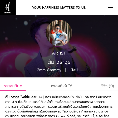
YOUR HAPPINESS MATTERS TO US.
ARTIST
ตั้ม วราวุธ
Gmm Grammy
ป็อป
รายละเอียด
เพลงที่เล่นได้
รีวิว (0)
ตั้ม วราวุธ โพธิ์ยิ้ม
ศิลปินหนุ่มอารมณ์ที่แจ้งเกิดเข้าแข่งขันเดอะสตาร์ ค้นฟ้าคว้า
ดาว ปี 9 เป็นตัวแทนภาคใต้และได้รับรางวัลชนะเลิศมาครอบครอง วยความ
สามารถทางด้านร้องเพลงและการเอนเตอร์เทนที่เป็นเอกลักษณ์ ภายหลังจากการ
ประกวด ตั้มก็มีซิงเกิ้ลแรกในชีวิตคือเพลง
“สบายดีรึเปล่า” และมีผลงานต่างๆ
ตามมาอีกมากมายอาทิ พิธีกรรายการ Cover ดีเวอร์, รายการวันนี้, ละครเรื่อง