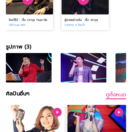
ใครก็ได้ - ตั้ม วราวุธ Feat.ป๋อมแป๋ม [Official MV]
ผู้ชายอย่างฉัน : ตั้ม วราวุธ
Official MV :
รายการ 4 โพดำ :
รูปภาพ (3)
ศิลปินอื่นๆ
ดูทั้งหมด