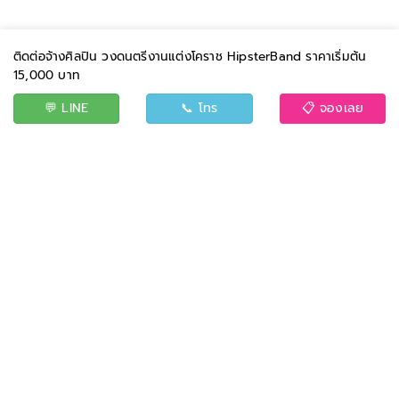
ติดต่อจ้างศิลปิน วงดนตรีงานแต่งโคราช HipsterBand ราคาเริ่มต้น
15,000 บาท
💬 LINE
📞 โทร
📋 จองเลย
BAND
EVENT
CONTACT US
TERMS AND CONDITIONS
PRIVACY POLICY
Copyright © 2026 Myband All rights reserved.