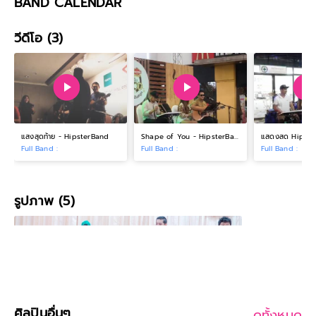
BAND CALENDAR
วีดีโอ (3)
แสงสุดท้าย - HipsterBand
Shape of You - HipsterBand
แสดงสด Hipste
Full Band :
Full Band :
Full Band :
รูปภาพ (5)
ศิลปินอื่นๆ
ดูทั้งหมด