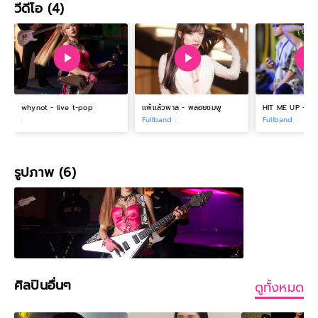
วีดีโอ (4)
whynot - live t-pop
เเพ้เเล้วพาล - พลอยชมพู
:
Fullband :
Fullband :
รูปภาพ (6)
ศิลปินอื่นๆ
ดูทั้งหมด