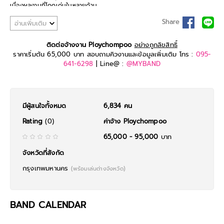
เนื่องผลงานที่โดดเด่นในหลายด้าน
ผลงานเพลง
1. ปลิว (Away) เพลงฮิตที่ทำให้เธอเป็นที่รู้จักในวงการเพลงไทย
Share
อ่านเพิ่มเติม
2. แพ้เเล้วพาล , สายไป , ดีใจ , ชักดิ้นชักงอ เพลงที่ได้รับความนิยมและมียอด
รับชมใน YouTube สูง
ติดต่อจ้างงาน Ploychompoo
อย่างถูกลิขสิทธิ์
ราคาเริ่มต้น 65,000 บาท สอบถามคิวงานและข้อมูลเพิ่มเติม โทร :
095-
3. Passcode ซิงเกิ้ลภาษาอังกฤษที่ช่วยเปิดตลาดในต่างประเทศ
641-6298
| Line@ :
@MYBAND
4. TimeLine , Rare Item , ไม่ได้เจ้าชู้ , Location , Psycho , ผลงานเพลง
ล่าสุด
ผลงานภาพยนตร์และละคร
1. รุ่นพี่ ภาพยนตร์ไทยแนวสยองขวัญ-โรแมนติก
มีผู้สนใจทั้งหมด
6,834 คน
เรื่องนี้ทำให้เธอได้รับการยอมรับด้านการแสดง
2. Love Sucks! ซีรีส์ที่เธอแสดง
เป็นตัวหลัก และได้รับความนิยมในกลุ่มผู้ชมวัยรุ่น
พลอยชมพู ยังคงสร้างสรรค์
Rating
(0)
ค่าจ้าง Ploychompoo
ผลงานใหม่ ๆ อย่างต่อเนื่อง และได้รับการยอมรับในหลายด้านทั้งในประเทศและ
65,000 - 95,000
บาท
ต่างประเทศ ทำให้เธอเป็นหนึ่งในศิลปินที่น่าจับตามองในวงการบันเทิงไทย.
จังหวัดที่สังกัด
กรุงเทพมหานคร
(พร้อมเล่นต่างจังหวัด)
BAND CALENDAR