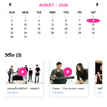
‹
›
AUGUST - 2026
SUN
MON
TUE
WED
THU
FRI
SAT
26
27
28
29
30
31
1
2
3
4
5
6
7
8
9
10
11
12
13
14
15
16
17
18
19
20
21
22
23
24
25
26
27
28
29
30
31
1
2
3
4
5
วีดีโอ (3)
วงดนตรีงานอีเว้นท์ - เเสงสุดท้าย
Closer - The sticker machine
ใครคือเ
Full Band :
Full Band :
Full Ban