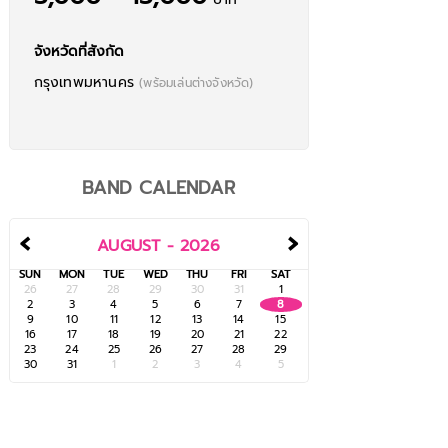
จังหวัดที่สังกัด
กรุงเทพมหานคร
(พร้อมเล่นต่างจังหวัด)
BAND CALENDAR
‹
›
AUGUST - 2026
SUN
MON
TUE
WED
THU
FRI
SAT
การเดินทาง - ชาติ สุชาติ
ok นะคะ - แคทรียา อิงลิช
26
27
28
29
30
31
1
Acoustic Trio
Acoustic Trio
2
3
4
5
6
7
8
9
10
11
12
13
14
15
16
17
18
19
20
21
22
23
24
25
26
27
28
29
30
31
1
2
3
4
5