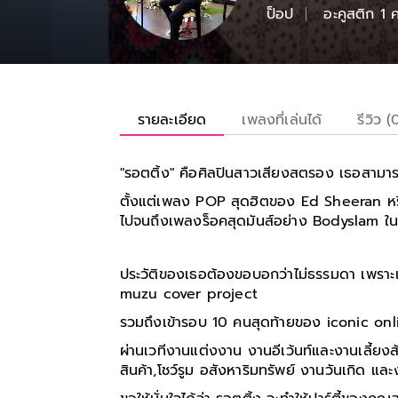
ป็อป
อะคูสติก 1 
รายละเอียด
เพลงที่เล่นได้
รีวิว (
"รอตติ้ง
" คือศิลปินสาวเสียงสตรอง เธอสามาร
ตั้งแต่เพลง POP สุดฮิตของ Ed Sheeran 
ไปจนถึงเพลงร็อคสุดมันส์อย่าง Bodyslam ใ
ประวัติของเธอต้องขอบอกว่าไม่ธรรมดา เพรา
muzu cover project
รวมถึงเข้ารอบ 10 คนสุดท้ายของ iconic onl
ผ่านเวทีงานแต่งงาน งานอีเว้นท์และงานเลี้ยงส
สินค้า,โชว์รูม อสังหาริมทรัพย์ งานวันเกิด แ