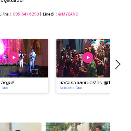
สมบูรณ์แบบ!
ิม โทร :
095-641-6298
| Line@ :
@MYBAND
๊ อัญชลี
ขอใจเธอแลกเบอร์โทร @The Regent Chalet
c Duo
Acoustic Duo