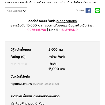
Artist Service Platform ครั้งแรกของประเทศไทย ที่ 2 ผู้บริหารค่าย What
The Duck อย่าง มอย-สามขวัญ ตันสมพงษ์ และ บอล-ต่อพงศ์ จันทบุบผา หรือ
Share
อ่านเพิ่มเติม
บอล Scrubb ได้ทำเพื่อผลักดันศิลปินและนักดนตรีรุ่นใหม่
ติดต่อจ้างงาน Varis
อย่างถูกลิขสิทธิ์
ราคาเริ่มต้น 15,000 บาท สอบถามคิวงานและข้อมูลเพิ่มเติม โทร :
0956416298
| Line@ :
@MYBAND
มีผู้สนใจทั้งหมด
2,600 คน
Rating
(0)
ค่าจ้าง Varis
เริ่มต้น
15,000
บาท
จังหวัดที่สังกัด
กรุงเทพมหานคร
(พร้อมเล่นต่างจังหวัด)
ค่าใช้จ่ายเพิ่มเติม กรณีเล่นต่างจังหวัด
ห้องพักจำนวน 6 ห้อง