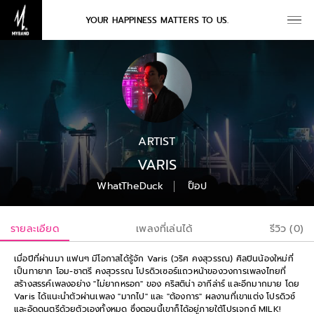
YOUR HAPPINESS MATTERS TO US.
ARTIST
VARIS
WhatTheDuck
ป็อป
รายละเอียด
เพลงที่เล่นได้
รีวิว (0)
เมื่อปีที่ผ่านมา แฟนๆ มีโอกาสได้รู้จัก Varis (วริศ คงสุวรรณ) ศิลปินน้องใหม่ที่
เป็นทายาท โอม-ชาตรี คงสุวรรณ โปรดิวเซอร์แถวหน้าของวงการเพลงไทยที่
สร้างสรรค์เพลงอย่าง "ไม่ยากหรอก" ของ คริสติน่า อากีล่าร์ และอีกมากมาย โดย
Varis ได้แนะนำตัวผ่านเพลง "มากไป" และ "ต้องการ" ผลงานที่เขาแต่ง โปรดิวซ์
และอัดดนตรีด้วยตัวเองทั้งหมด ซึ่งตอนนี้เขาก็ได้อยู่ภายใต้โปรเจกต์ MILK!