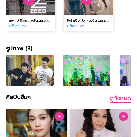
เหงากว่าที่เคย : วงซี๊ดZEED (Official MV)
ยิ่งใกล้ยิ่งกลัว - วงซี๊ด ZEED Feat.พิม ฐิติยากร [Official MV 4K]
Official MV :
Official MV :
รูปภาพ (3)
ศิลปินอื่นๆ
ดูทั้งหมด