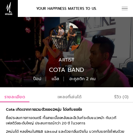
YOUR HAPPINESS MATTERS TO US.
ARTIST
COTA BAND
ป็อป
เเจ๊ส
อะคูสติก 2 คน
รายละเอียด
เพลงที่เล่นได้
รีวิว (0)
Cota เกิดเจากการรวมตัวของ2หนุ่ม โด่งกับยอร์ช
ซึ่งประสบการทางดนตรี ทั้งสายเบื้องหลังและอีเว้นท์ระดับแนวหน้า กับเวที
เฟสติวัลระดับใหญ่ ประสบการณ์กว่า 20 ปี ในวงการ
2หนุ่มได้ หลงไหนในR&B และsoul และด้วยกลิ่นเปียโน บวกกับแซกโซโฟนด้วย