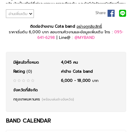
แล้ว มันเป็นสไตล์ที่เท่และหวานนะคราวเดียวกัน. และยังมีนักร้องหญิงอีกหนึ่งคน
ทำให้วงนี้ สมบูรณ์แบบจริงๆ
Share
อ่านเพิ่มเติม
ดังนั้นไม่ว่าจะงานเล็กงานใหญ่ งานแต่ง งานอีเว้นท์หรืองานเลี้ยง ก็ไว้ใจ Cota
แบนด์ได้เลย!
ติดต่อจ้างงาน Cota band
อย่างถูกลิขสิทธิ์
ราคาเริ่มต้น 6,000 บาท สอบถามคิวงานและข้อมูลเพิ่มเติม โทร :
095-
641-6298
| Line@ :
@MYBAND
มีผู้สนใจทั้งหมด
4,045 คน
Rating
(0)
ค่าจ้าง Cota band
6,000 - 18,000
บาท
จังหวัดที่สังกัด
กรุงเทพมหานคร
(พร้อมเล่นต่างจังหวัด)
BAND CALENDAR