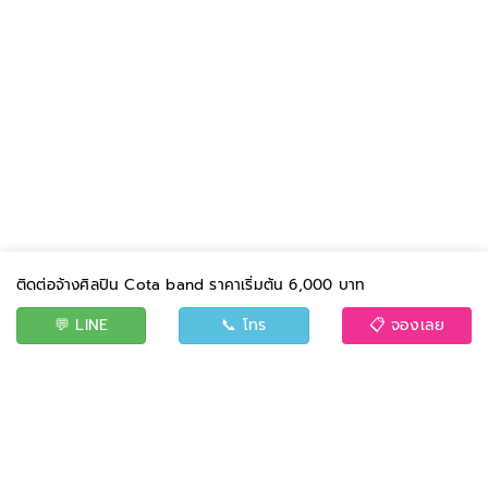
ติดต่อจ้างศิลปิน Cota band ราคาเริ่มต้น 6,000 บาท
💬 LINE
📞 โทร
📋 จองเลย
BAND
EVENT
CONTACT US