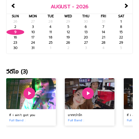
‹
›
AUGUST - 2026
SUN
MON
TUE
WED
THU
FRI
SAT
26
27
28
29
30
31
1
2
3
4
5
6
7
8
9
10
11
12
13
14
15
16
17
18
19
20
21
22
23
24
25
26
27
28
29
30
31
1
2
3
4
5
วีดีโอ (3)
If i ain't got you
มากกว่ารัก
If i ain
Full Band :
Full Band :
Full Ban