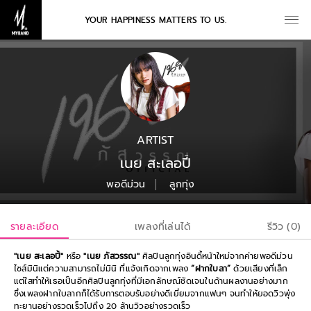
YOUR HAPPINESS MATTERS TO US.
ARTIST
เนย สะเลอปี้
พอดีม่วน
ลูกทุ่ง
รายละเอียด
เพลงที่เล่นได้
รีวิว (0)
"เนย สะเลอปี้"
หรือ
"เนย ภัสวรรณ"
ศิลปินลูกทุ่งอินดี้หน้าใหม่จากค่ายพอดีม่วน
ไซส์มินิแต่ความสามารถไม่มินิ ที่แจ้งเกิดจากเพลง
“ฝากใบลา”
ด้วยเสียงที่เล็ก
แต่ใสทำให้เธอเป็นอีกศิลปินลูกทุ่งที่มีเอกลักษณ์ชัดเจนในด้านผลงานอย่างมาก
ซึ่งเพลงฝากใบลากก็ได้รับการตอบรับอย่างดีเยี่ยมจากแฟนๆ จนทำให้ยอดวิวพุ่ง
ทะยานอย่างรวดเร็วไปถึง 20 ล้านวิวอย่างรวดเร็ว