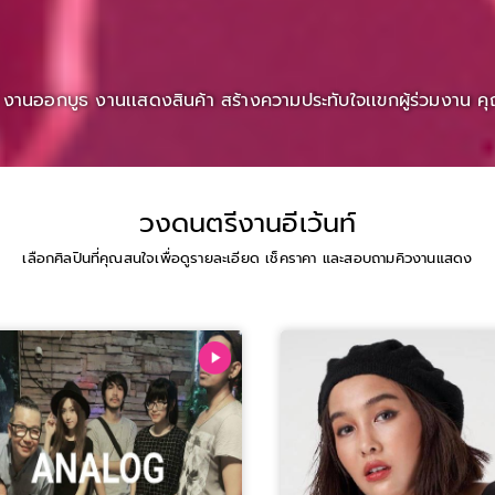
 งานออกบูธ งานเเสดงสินค้า สร้างความประทับใจเเขกผู้ร่วมงาน คุณจ
วงดนตรีงานอีเว้นท์
เลือกศิลปินที่คุณสนใจเพื่อดูรายละเอียด เช็คราคา และสอบถามคิวงานแสดง