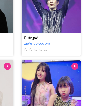
ปุ๊ อัญชลี
เริ่มต้น 130,000 บาท