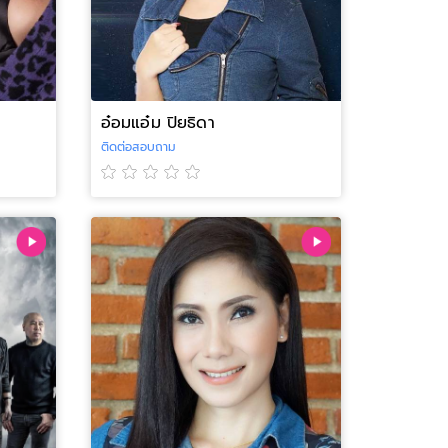
อ๋อมแอ๋ม ปิยธิดา
ติดต่อสอบถาม