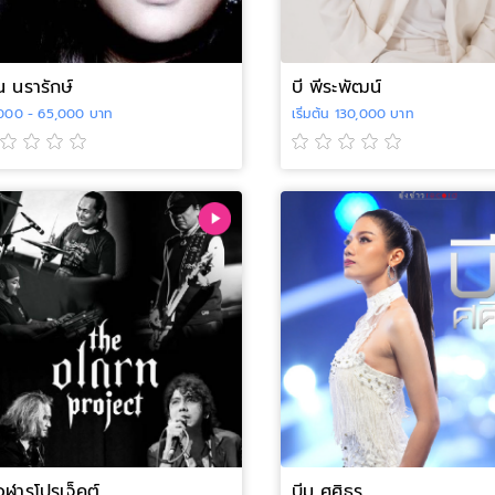
น นรารักษ์
บี พีระพัฒน์
000 - 65,000 บาท
เริ่มต้น 130,000 บาท
อฬารโปรเจ็คต์
บีม ศศิธร