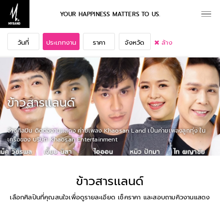
YOUR HAPPINESS MATTERS TO US.
วันที่
ประเภทงาน
ราคา
จังหวัด
ล้าง
ข้าวสารเเลนด์
จ้างศิลปิน ติดต่องานเเสดง ค่ายเพลง Khaosan Land เป็นค่ายเพลงลูกทุ่ง ใน
เครือของ บริษัท Khaosan Entertainment
ข้าวสารเเลนด์
เลือกศิลปินที่คุณสนใจเพื่อดูรายละเอียด เช็คราคา และสอบถามคิวงานแสดง